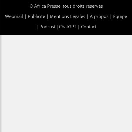
©
Africa Presse
, tous droits réservés
Webmail
|
Publicité
| Mentions Legales |
À propos
|
Équipe
|
Podcast
|
ChatGPT
|
Contact