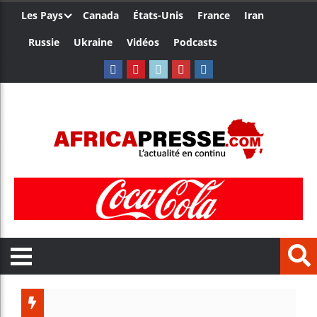
Les Pays
Canada
États-Unis
France
Iran
Russie
Ukraine
Vidéos
Podcasts
Ceuta : Ra