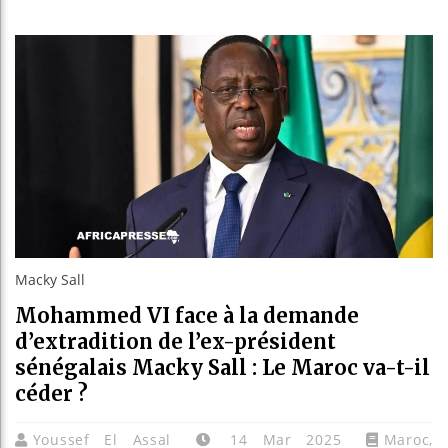
Réparation
Canada : T
Reboisemen
Macky Sall
Mohammed VI face à la demande
d’extradition de l’ex-président
sénégalais Macky Sall : Le Maroc va-t-il
céder ?
Youssef El Assal
14 Mar 2025
Maroc
,