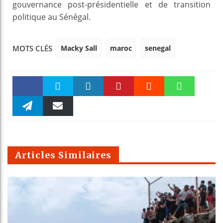
gouvernance post-présidentielle et de transition
politique au Sénégal.
Macky Sall
maroc
senegal
MOTS CLÉS
Faceboo
Twitter
linkedin
Pinteres
Reddit
WhatsAp
k
Telegra
Email
t
pt
m
Articles Similaires