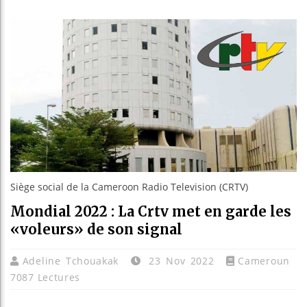
Réparat
Canada
Rebois
Siège social de la Cameroon Radio Television (CRTV)
Mondial 2022 : La Crtv met en garde les
«voleurs» de son signal
Adeline Tchouakak
23 Nov 2022
Cameroun
7087 Lectures