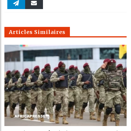
Faceboo
Twitter
linkedin
Pinteres
Reddit
WhatsAp
k
Telegra
Email
t
pt
m
Articles Similaires