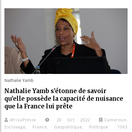
Guinée :
Réforme 
Bénin : 
Aliko Da
Nathalie Yamb
Nathalie Yamb s’étonne de savoir
qu’elle possède la capacité de nuisance
que la France lui prête
AfricaPresse
20 Oct 2022
Cameroun
,
Esclavage
,
France
,
Geopolitique
,
Politique
7563