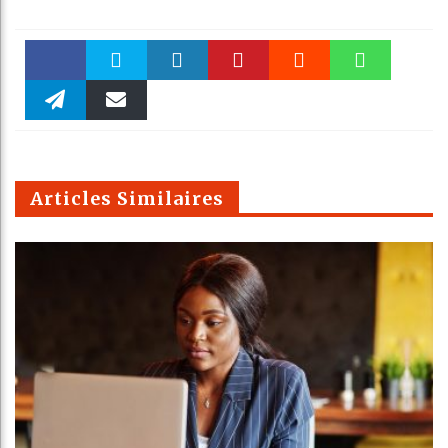
Faceboo
Twitter
linkedin
Pinteres
Reddit
WhatsAp
k
Telegra
Email
t
pt
m
Articles Similaires