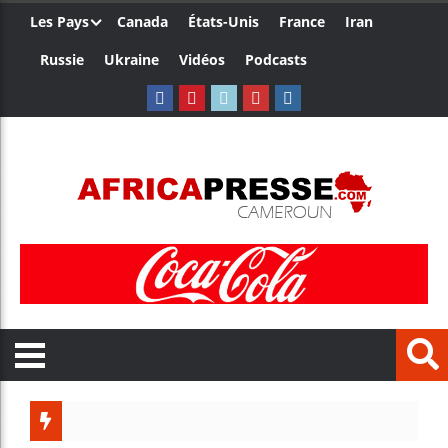
Les Pays
Canada
États-Unis
France
Iran
Russie
Ukraine
Vidéos
Podcasts
Les jeun