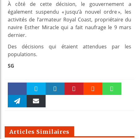
À côté de cette décision, le gouvernement a
également suspendu « jusqu’à nouvel ordre », les
activités de l’armateur Royal Coast, propriétaire du
navire Esther Miracle qui a fait naufrage le 9 mars
dernier.
Des décisions qui étaient attendues par les
populations.
SG
Faceboo
Twitter
linkedin
Pinteres
Reddit
WhatsAp
k
Telegra
Email
t
pt
m
Articles Similaires