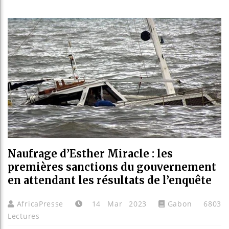
Bassir
Côte d
Tunisi
Ceuta 
Naufrage d’Esther Miracle : les
premières sanctions du gouvernement
en attendant les résultats de l’enquête
AfricaPresse
14 Mar 2023
Gabon
6803
Lectures