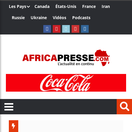
Les Pays
Canada
États-Unis
France
Iran
Russie
Ukraine
Vidéos
Podcasts
Le Cam