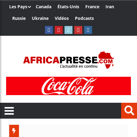
Les Pays
Canada
États-Unis
France
Iran
Russie
Ukraine
Vidéos
Podcasts
Trump no