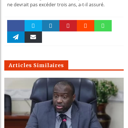
ne devrait pas excéder trois ans, a-t-il assuré.
Faceboo
Twitter
linkedin
Pinteres
Reddit
WhatsAp
k
Telegra
Email
t
pt
m
Articles Similaires