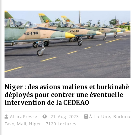
Les jeun
Guinée :
Réforme é
Bénin : 
Niger : des avions maliens et burkinabè
déployés pour contrer une éventuelle
intervention de la CEDEAO
AfricaPresse
21 Aug 2023
À La Une
,
Burkina
Faso
,
Mali
,
Niger
7129 Lectures