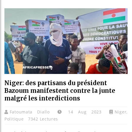
Guinée :
Réforme é
Bénin : 
Aliko Da
Niger: des partisans du président
Bazoum manifestent contre la junte
malgré les interdictions
Fatoumata Diallo
14 Aug 2023
Niger
,
Politique
7342 Lectures