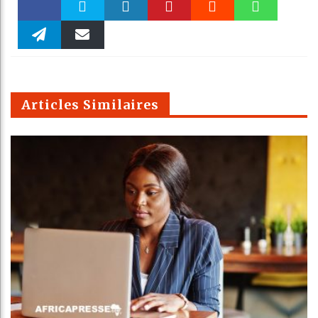
Faceboo
Twitter
linkedin
Pinteres
Reddit
WhatsAp
k
Telegra
Email
t
pt
m
Articles Similaires