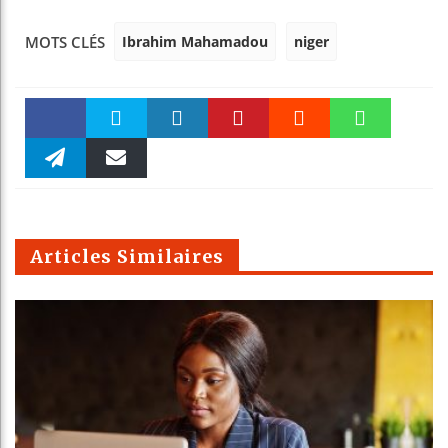
Ibrahim Mahamadou
niger
MOTS CLÉS
Faceboo
Twitter
linkedin
Pinteres
Reddit
WhatsAp
k
Telegra
Email
t
pt
m
Articles Similaires