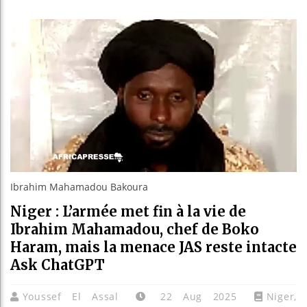
Guinée : 
Réforme él
Bénin : Pa
Aliko Dan
Ibrahim Mahamadou Bakoura
Niger : L’armée met fin à la vie de
Ibrahim Mahamadou, chef de Boko
Haram, mais la menace JAS reste intacte
Ask ChatGPT
Youssef El Assal
22 Aug 2025
Niger
,