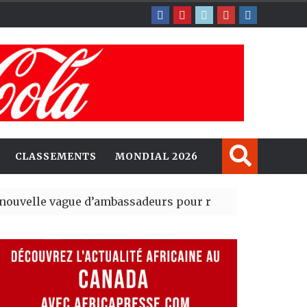
CLASSEMENTS
MONDIAL 2026
gue d’ambassadeurs pour renforcer la présence améri
ident du tout premier Sénat issu de la réforme constitu