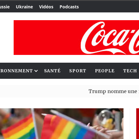
ussie
Ukraine
Vidéos
Podcasts
IRONNEMENT
SANTÉ
SPORT
PEOPLE
TECH
Trump nomme une nouvelle va
Bénin : Patrice Talon élu prés