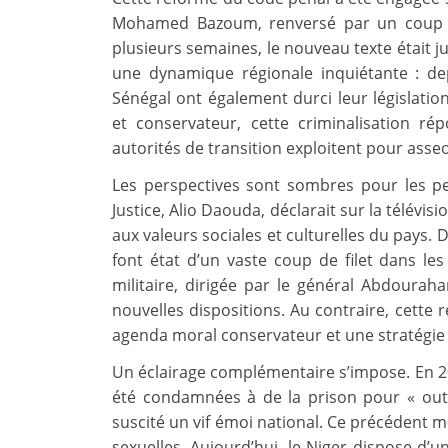
Mohamed Bazoum, renversé par un coup d’É
plusieurs semaines, le nouveau texte était ju
une dynamique régionale inquiétante : dep
Sénégal ont également durci leur législatio
et conservateur, cette criminalisation r
autorités de transition exploitent pour asseoi
Les perspectives sont sombres pour les pe
Justice, Alio Daouda, déclarait sur la télévi
aux valeurs sociales et culturelles du pays. 
font état d’un vaste coup de filet dans le
militaire, dirigée par le général Abdourah
nouvelles dispositions. Au contraire, cette r
agenda moral conservateur et une stratégie 
Un éclairage complémentaire s’impose. En 2
été condamnées à de la prison pour « outr
suscité un vif émoi national. Ce précédent mo
sexuelles. Aujourd’hui, le Niger dispose d’