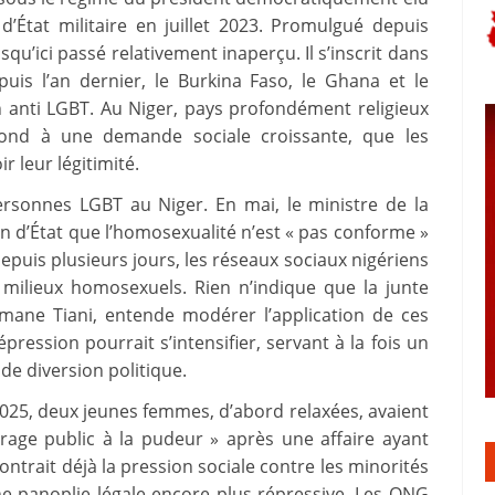
tat militaire en juillet 2023. Promulgué depuis
squ’ici passé relativement inaperçu. Il s’inscrit dans
uis l’an dernier, le Burkina Faso, le Ghana et le
n anti LGBT. Au Niger, pays profondément religieux
épond à une demande sociale croissante, que les
r leur légitimité.
rsonnes LGBT au Niger. En mai, le ministre de la
sion d’État que l’homosexualité n’est « pas conforme »
Depuis plusieurs jours, les réseaux sociaux nigériens
s milieux homosexuels. Rien n’indique que la junte
amane Tiani, entende modérer l’application de ces
épression pourrait s’intensifier, servant à la fois un
de diversion politique.
025, deux jeunes femmes, d’abord relaxées, avaient
age public à la pudeur » après une affaire ayant
ntrait déjà la pression sociale contre les minorités
une panoplie légale encore plus répressive. Les ONG