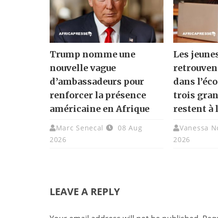
Trump nomme une
Les jeune
nouvelle vague
retrouven
d’ambassadeurs pour
dans l’éc
renforcer la présence
trois gra
américaine en Afrique
restent à 
Marc Senecal
08 Aug
Vanessa N
2026
2026
LEAVE A REPLY