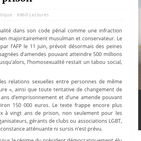
itique
6860 Lectures
exualité dans son code pénal comme une infraction
lien majoritairement musulman et conservateur. Le
é par l’AFP le 11 juin, prévoit désormais des peines
mpagnées d’amendes pouvant atteindre 500 millions
usqu’alors, l’homosexualité restait un tabou social,
 les relations sexuelles entre personnes de même
ure », ainsi que toute tentative de changement de
dix ans d’emprisonnement et d’une amende pouvant
viron 150 000 euros. Le texte frappe encore plus
x à vingt ans de prison, non seulement pour les
ganisateurs, gérants de clubs ou associations LGBT,
constance atténuante ni sursis n’est prévu.
 sous le régime du président démocratiquement élu