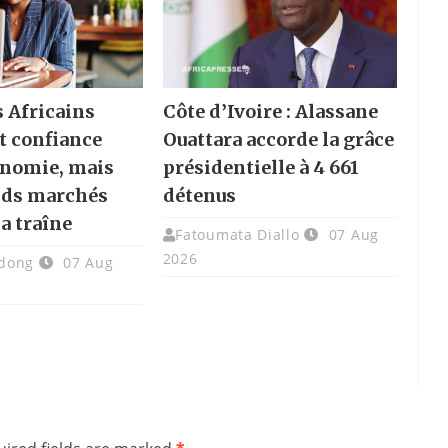
s Africains
Côte d’Ivoire : Alassane
t confiance
Ouattara accorde la grâce
onomie, mais
présidentielle à 4 661
nds marchés
détenus
la traîne
Fatoumata Diallo
07 Aug
2026
dong
07 Aug