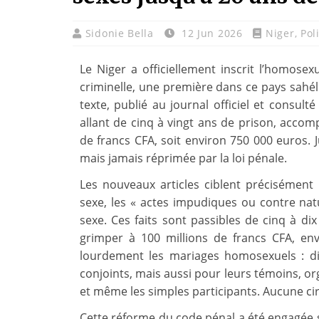
Sidonie Bella
12 Jun 2026
Niger
,
Pol
Le Niger a officiellement inscrit l’homos
criminelle, une première dans ce pays sahé
texte, publié au journal officiel et consult
allant de cinq à vingt ans de prison, acco
de francs CFA, soit environ 750 000 euros. J
mais jamais réprimée par la loi pénale.
Les nouveaux articles ciblent précisément
sexe, les « actes impudiques ou contre nat
sexe. Ces faits sont passibles de cinq à 
grimper à 100 millions de francs CFA, en
lourdement les mariages homosexuels : di
conjoints, mais aussi pour leurs témoins, or
et même les simples participants. Aucune cir
Cette réforme du code pénal a été engagée