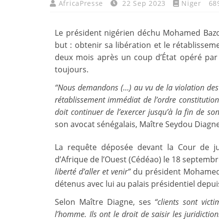
AfricaPresse
22 Sep 2023
Niger
68
Le président nigérien déchu Mohamed Bazoum
but : obtenir sa libération et le rétablissem
deux mois après un coup d’État opéré par d
toujours.
“Nous demandons (…) au vu de la violation des 
rétablissement immédiat de l’ordre constituti
doit continuer de l’exercer jusqu’à la fin de s
son avocat sénégalais, Maître Seydou Diagne
La requête déposée devant la Cour de j
d’Afrique de l’Ouest (Cédéao) le 18 septemb
liberté d’aller et venir”
du président Mohamed 
détenus avec lui au palais présidentiel depuis 
Selon Maître Diagne, ses
“clients sont vict
l’homme. Ils ont le droit de saisir les juridict