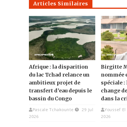
Articles Similaires
Afrique : la disparition
Birgitte 
du lac Tchad relance un
nommée 
ambitieux projet de
spéciale :
transfert d’eau depuis le
change de
bassin du Congo
dans la c
Pascale Tchakounte
29 Jul
Youssef El
2026
2026