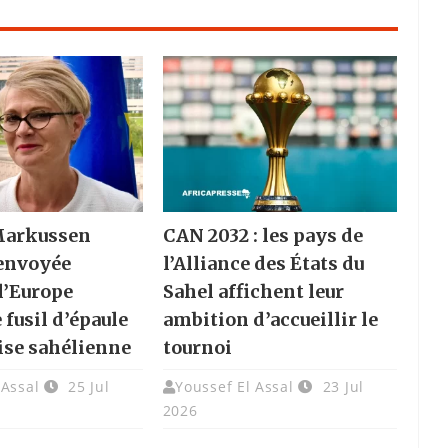
Markussen
CAN 2032 : les pays de
envoyée
l’Alliance des États du
 l’Europe
Sahel affichent leur
 fusil d’épaule
ambition d’accueillir le
rise sahélienne
tournoi
 Assal
25 Jul
Youssef El Assal
23 Jul
2026