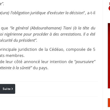
e”.
a(ura) l’obligation juridique d’exécuter la décision
“, a-t-il
é que
“le général (Abdourahamane) Tiani (à la tête du
 loi nigérienne pour procéder à des arrestations. Il a été
écurité du président”.
 principale juridiction de la Cédéao, composée de 5
États membres.
 de leur côté annoncé leur intention de
“poursuivre”
atteinte à la sûreté”
du pays.
Suite
Pinterest
Reddit
Email