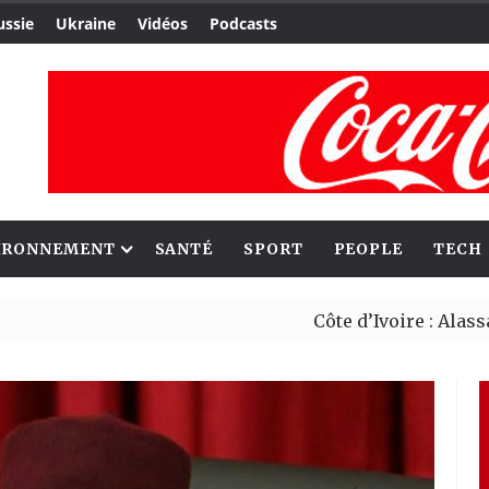
ussie
Ukraine
Vidéos
Podcasts
IRONNEMENT
SANTÉ
SPORT
PEOPLE
TECH
Côte d’Ivoire : Alassane Ouatt
Migrants : Rome et Kigali ava