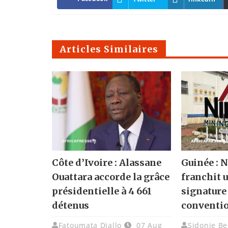
Articles Similaires
Côte d’Ivoire : Alassane
Guinée :
Ouattara accorde la grâce
franchit u
présidentielle à 4 661
signature
détenus
conventi
Fatoumata Diallo
07 Aug
Sidonie Be