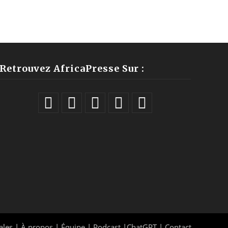
Retrouvez AfricaPresse Sur :
ales |
À propos
|
Équipe
|
Podcast
|
ChatGPT
|
Contact