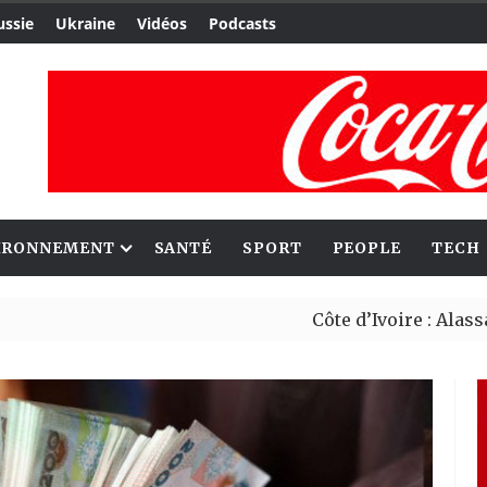
ussie
Ukraine
Vidéos
Podcasts
IRONNEMENT
SANTÉ
SPORT
PEOPLE
TECH
Côte d’Ivoire : Alassane Ouatt
Migrants : Rome et Kigali ava