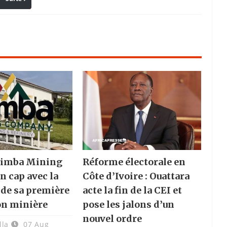
 Nimba Mining
Réforme électorale en
n cap avec la
Côte d’Ivoire : Ouattara
 de sa première
acte la fin de la CEI et
on minière
pose les jalons d’un
nouvel ordre
lla
07 Aug