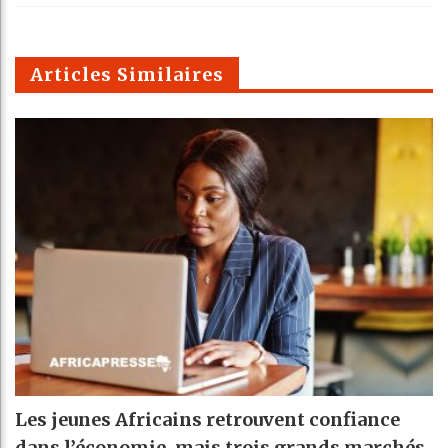
k
Telegra
Email
t
pt
m
Articles Similaires
Les jeunes Africains retrouvent confiance
dans l’économie, mais trois grands marchés