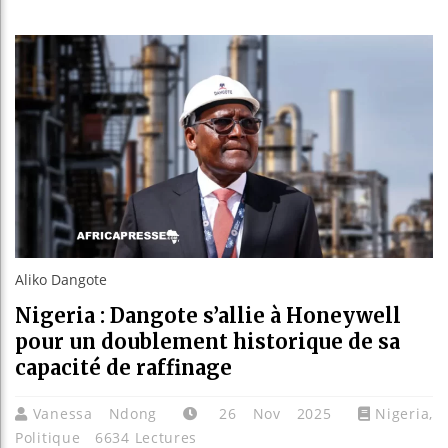
Guinée : N
Réforme éle
Bénin : Pat
Aliko Dang
Aliko Dangote
Nigeria : Dangote s’allie à Honeywell
pour un doublement historique de sa
capacité de raffinage
Vanessa Ndong
26 Nov 2025
Nigeria
,
Politique
6634 Lectures