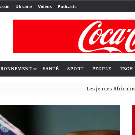
ussie
Ukraine
Vidéos
Podcasts
IRONNEMENT
SANTÉ
SPORT
PEOPLE
TECH
Les jeunes Africains retrouv
Aliko Dangote et Mark Carney