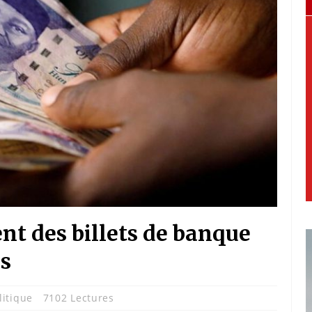
nt des billets de banque
os
litique
7102 Lectures