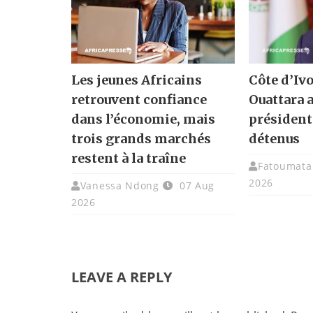
Les jeunes Africains
Côte d’Ivo
retrouvent confiance
Ouattara 
dans l’économie, mais
présidenti
trois grands marchés
détenus
restent à la traîne
Fatoumata 
2026
Vanessa Ndong
07 Aug
2026
LEAVE A REPLY