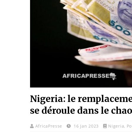
Nigeria: le remplaceme
se déroule dans le cha
AfricaPresse
16 Jan 2023
Nigeria
,
Po