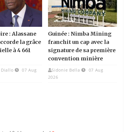
ire : Alassane
Guinée : Nimba Mining
accorde la grâce
franchit un cap avec la
elle à 4 661
signature de sa première
convention minière
Diallo
07 Aug
Sidonie Bella
07 Aug
2026