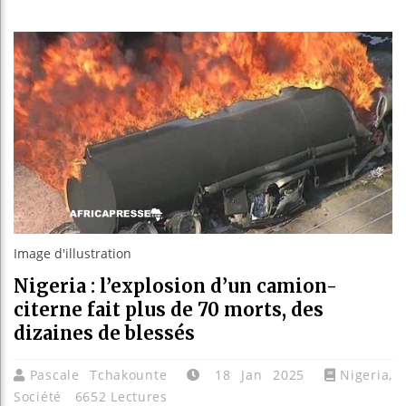
Les jeun
Guinée :
Réforme 
Bénin : 
Image d'illustration
Nigeria : l’explosion d’un camion-
citerne fait plus de 70 morts, des
dizaines de blessés
Pascale Tchakounte
18 Jan 2025
Nigeria
,
Société
6652 Lectures