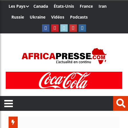
Les Pays
Canada
États-Unis
France
Iran
Russie
Ukraine
Vidéos
Podcasts
Trump n