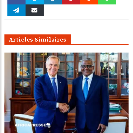
Faceboo
Twitter
linkedin
Pinteres
Reddit
WhatsAp
k
Telegra
Email
t
pt
m
Articles Similaires