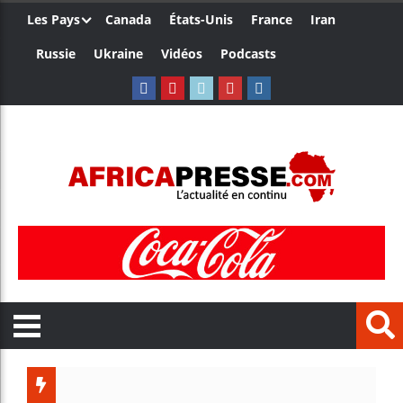
Les Pays
Canada
États-Unis
France
Iran
Russie
Ukraine
Vidéos
Podcasts
Les jeunes A