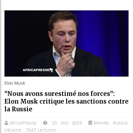
Guinée : Ni
Réforme élec
Bénin : Patr
Aliko Dangot
Elon Musk
“Nous avons surestimé nos forces”:
Elon Musk critique les sanctions contre
la Russie
AfricaPresse
25 Oct 2023
Monde
,
Russie
,
Ukraine
7347 Lectures