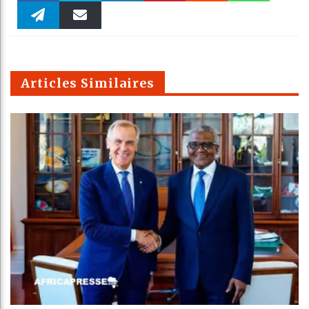
Faceboo
Twitter
linkedin
Pinteres
Reddit
WhatsAp
k
Telegra
Email
t
pt
m
Articles Similaires