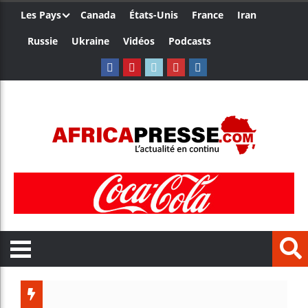
Les Pays
Canada
États-Unis
France
Iran
Russie
Ukraine
Vidéos
Podcasts
Le Camer