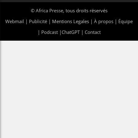
©
Africa Presse
, tous droits réservés
Webmail
|
Publicité
| Mentions Legales |
À propos
|
Équipe
|
Podcast
|
ChatGPT
|
Contact