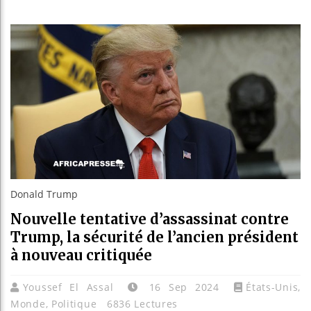
Bassirou
Côte d’I
Tunisie 
Ceuta : 
Donald Trump
Nouvelle tentative d’assassinat contre
Trump, la sécurité de l’ancien président
à nouveau critiquée
Youssef El Assal
16 Sep 2024
États-Unis
,
Monde
,
Politique
6836 Lectures