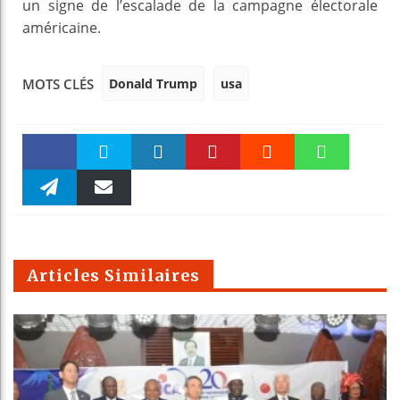
un signe de l’escalade de la campagne électorale
américaine.
Donald Trump
usa
MOTS CLÉS
Faceboo
Twitter
linkedin
Pinteres
Reddit
WhatsAp
k
Telegra
Email
t
pt
m
Articles Similaires