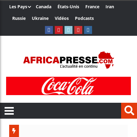
Les Pays
Canada
États-Unis
France
Iran
Russie
Ukraine
Vidéos
Podcasts
Trump n