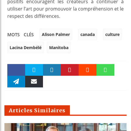
positifs encouragent les créateurs à continuer à
utiliser l’art pour promouvoir la compréhension et le
respect des différences.
Alison Palmer
canada
culture
MOTS CLÉS
Lacina Dembélé
Manitoba
Faceboo
Twitter
linkedin
Pinteres
Reddit
WhatsAp
k
Telegra
Email
t
pt
m
Articles Similaires