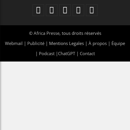
©
Africa Presse
, tous droits réservés
Webmail
|
Publicité
| Mentions Legales |
À propos
|
Équipe
|
Podcast
|
ChatGPT
|
Contact