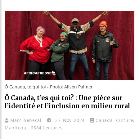
Les jeun
Guinée :
Réforme 
Bénin : 
Ô Canada, té qui toi - Photo: Alison Palmer
Ô Canada, t’es qui toi? : Une pièce sur
l’identité et l’inclusion en milieu rural
Marc Senecal
27 Nov 2024
Canada
,
Culture
,
Manitoba
6564 Lectures