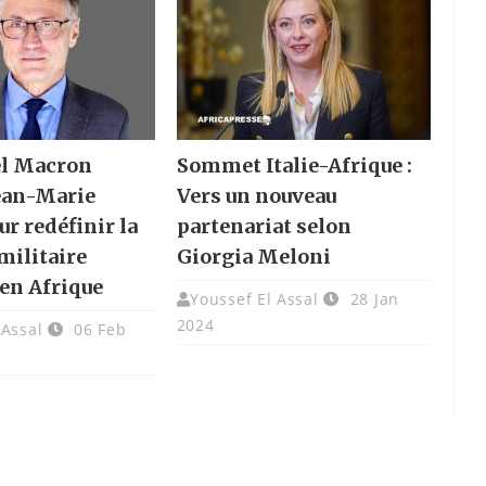
l Macron
Sommet Italie-Afrique :
an-Marie
Vers un nouveau
r redéfinir la
partenariat selon
militaire
Giorgia Meloni
 en Afrique
Youssef El Assal
28 Jan
2024
 Assal
06 Feb