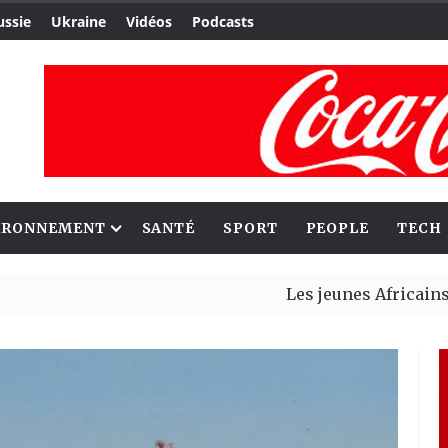
ussie
Ukraine
Vidéos
Podcasts
IRONNEMENT
SANTÉ
SPORT
PEOPLE
TECH
Les jeunes Africains retrouve
Aliko Dangote et Mark Carney 