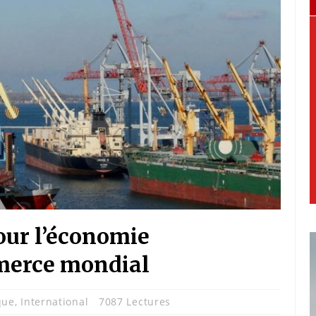
pour l’économie
merce mondial
que
,
International
7087 Lectures