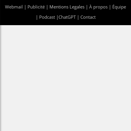
Webmail
|
Publicité
| Mentions Legales |
À propos
|
Équipe
|
Podcast
|
ChatGPT
|
Contact