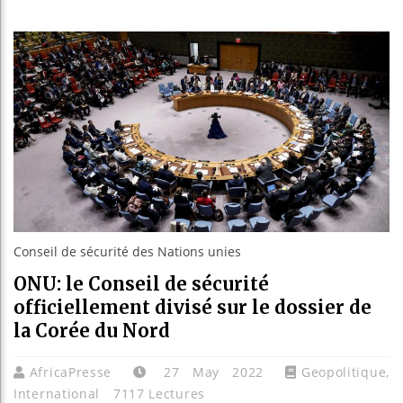
Guinée :
Réforme 
Bénin : 
Aliko Da
Conseil de sécurité des Nations unies
ONU: le Conseil de sécurité
officiellement divisé sur le dossier de
la Corée du Nord
AfricaPresse
27 May 2022
Geopolitique
,
International
7117 Lectures