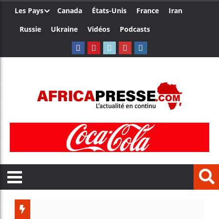
Les Pays
Canada
États-Unis
France
Iran
Russie
Ukraine
Vidéos
Podcasts
Les jeun