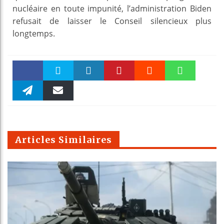
nucléaire en toute impunité, l’administration Biden
refusait de laisser le Conseil silencieux plus
longtemps.
Faceboo
Twitter
linkedin
Pinteres
Reddit
WhatsAp
k
Telegra
Email
t
pt
m
Articles Similaires