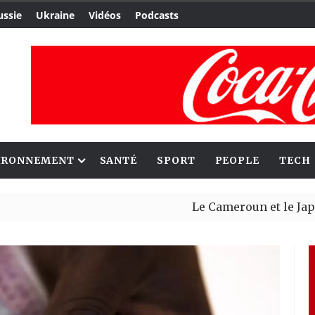
ussie
Ukraine
Vidéos
Podcasts
IRONNEMENT
SANTÉ
SPORT
PEOPLE
TECH
Le Cameroun et le Japon renforc
Ceuta : Rabat affirme avoir aler