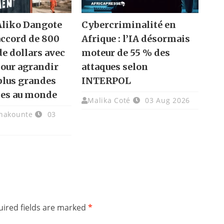
 Aliko Dangote
Cybercriminalité en
accord de 800
Afrique : l’IA désormais
de dollars avec
moteur de 55 % des
pour agrandir
attaques selon
 plus grandes
INTERPOL
ies au monde
Malika Coté
03 Aug 2026
chakounte
03
ired fields are marked
*