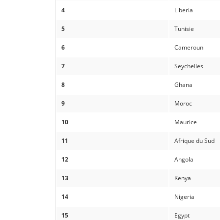
4
Liberia
5
Tunisie
6
Cameroun
7
Seychelles
8
Ghana
9
Moroc
10
Maurice
11
Afrique du Sud
12
Angola
13
Kenya
14
Nigeria
15
Egypt