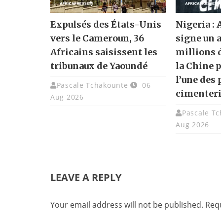
Expulsés des États-Unis
Nigeria :
vers le Cameroun, 36
signe un 
Africains saisissent les
millions 
tribunaux de Yaoundé
la Chine 
l’une des
Pascale Tchakounte
06
cimenter
Aug 2026
Pascale T
Aug 2026
LEAVE A REPLY
Your email address will not be published.
Requ