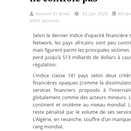
Youssef El Assal
03 Jun 2025
Afriq
6974 Lectures
Selon le dernier Indice d’opacité financière 
Network, les pays africains sont peu contr
mais figurent parmi les principales victimes
perd jusqu’à 513 milliards de dollars à caus
régulation.
L’indice classe 141 pays selon deux critèr
financières opaques (comme la dissimulatio
services financiers proposés à l’internat
globalement comme des acteurs mineurs. Le
continent et onzième au niveau mondial. L
reste pénalisé par le volume de ses services
L’Algérie, en revanche, souffre d’un manqu
rang mondial.