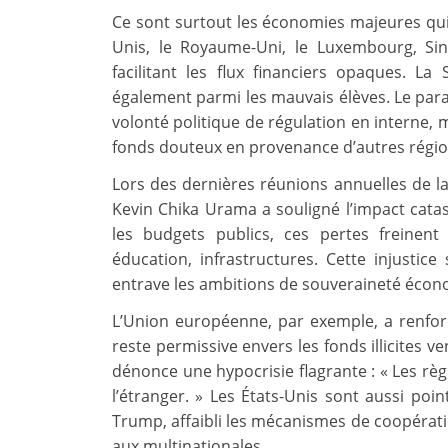
Ce sont surtout les économies majeures qui 
Unis, le Royaume-Uni, le Luxembourg, Sin
facilitant les flux financiers opaques. L
également parmi les mauvais élèves. Le para
volonté politique de régulation en interne, m
fonds douteux en provenance d’autres régi
Lors des dernières réunions annuelles de l
Kevin Chika Urama a souligné l’impact cata
les budgets publics, ces pertes freinent 
éducation, infrastructures. Cette injustice
entrave les ambitions de souveraineté écono
L’Union européenne, par exemple, a renforc
reste permissive envers les fonds illicites v
dénonce une hypocrisie flagrante : « Les rè
l’étranger. » Les États-Unis sont aussi po
Trump, affaibli les mécanismes de coopération
aux multinationales.