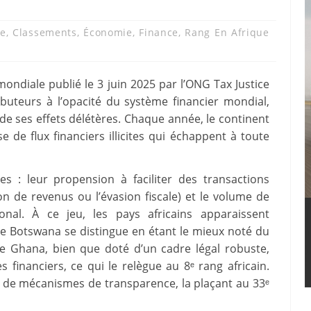
ue
,
Classements
,
Économie
,
Finance
,
Rang En Afrique
mondiale publié le 3 juin 2025 par l’ONG Tax Justice
ibuteurs à l’opacité du système financier mondial,
 de ses effets délétères. Chaque année, le continent
e de flux financiers illicites qui échappent à toute
es : leur propension à faciliter des transactions
n de revenus ou l’évasion fiscale) et le volume de
ional. À ce jeu, les pays africains apparaissent
 Botswana se distingue en étant le mieux noté du
e Ghana, bien que doté d’un cadre légal robuste,
 financiers, ce qui le relègue au 8ᵉ rang africain.
e de mécanismes de transparence, la plaçant au 33ᵉ