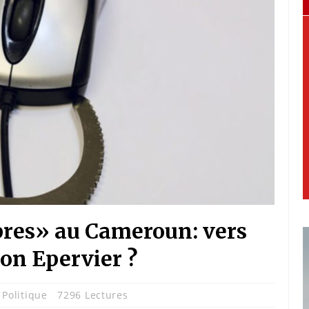
res» au Cameroun: vers
ion Epervier ?
,
Politique
7296 Lectures