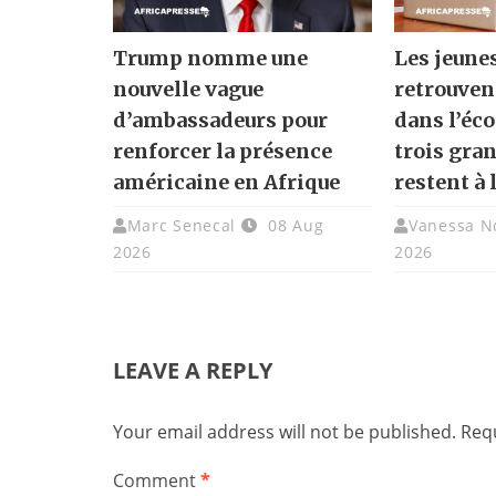
Trump nomme une
Les jeune
nouvelle vague
retrouven
d’ambassadeurs pour
dans l’éc
renforcer la présence
trois gra
américaine en Afrique
restent à 
Marc Senecal
08 Aug
Vanessa N
2026
2026
LEAVE A REPLY
Your email address will not be published.
Requ
Comment
*