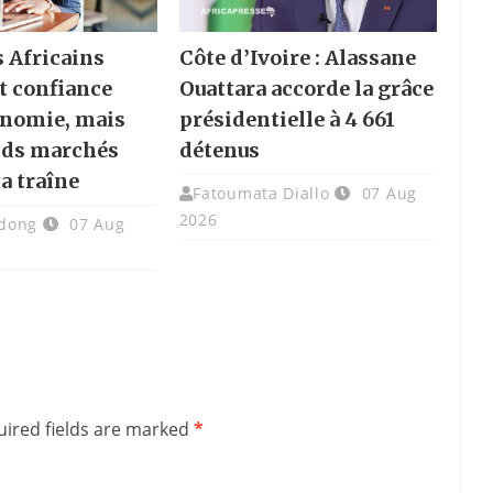
s Africains
Côte d’Ivoire : Alassane
t confiance
Ouattara accorde la grâce
onomie, mais
présidentielle à 4 661
nds marchés
détenus
la traîne
Fatoumata Diallo
07 Aug
2026
dong
07 Aug
ired fields are marked
*