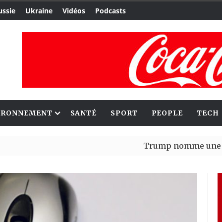
ussie
Ukraine
Vidéos
Podcasts
IRONNEMENT
SANTÉ
SPORT
PEOPLE
TECH
Trump nomme une nouvelle
Bénin : Patrice Talon élu 