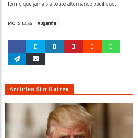
fermé que jamais à toute alternance pacifique.
ouganda
MOTS CLÉS
Faceboo
Twitter
linkedin
Pinteres
Reddit
WhatsAp
k
Telegra
Email
t
pt
m
Articles Similaires