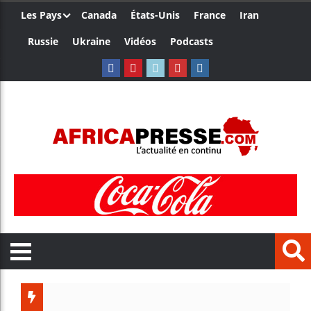
Les Pays
Canada
États-Unis
France
Iran
Russie
Ukraine
Vidéos
Podcasts
Trump nom