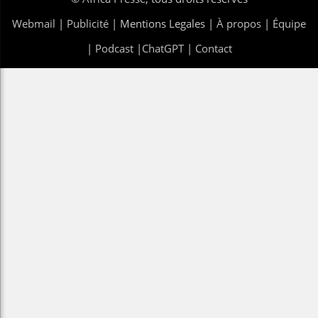
Webmail
|
Publicité
| Mentions Legales |
À propos
|
Équipe
|
Podcast
|
ChatGPT
|
Contact