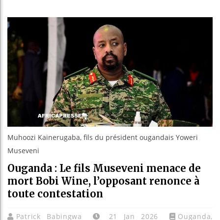
Les jeunes
Guinée : 
Réforme él
Bénin : Pa
Muhoozi Kainerugaba, fils du président ougandais Yoweri
Museveni
Ouganda : Le fils Museveni menace de
mort Bobi Wine, l’opposant renonce à
toute contestation
Patrick Babingwa
21 Jan 2026
Ouganda
,