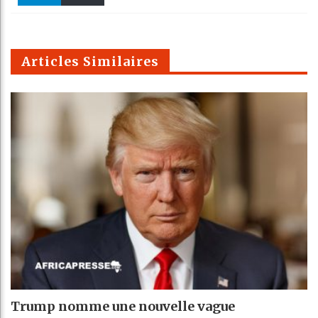
k
Telegra
Email
t
pt
m
Articles Similaires
Trump nomme une nouvelle vague