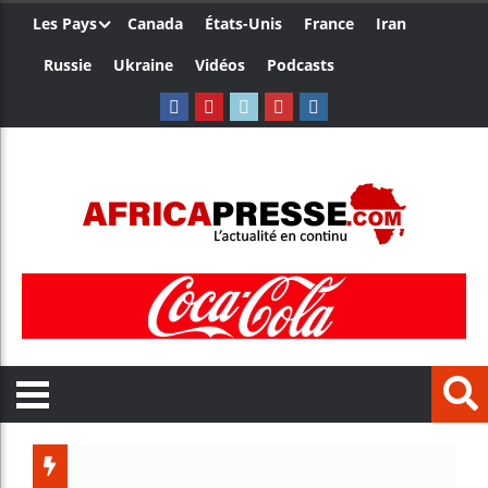
Les Pays
Canada
États-Unis
France
Iran
Russie
Ukraine
Vidéos
Podcasts
Trump nom