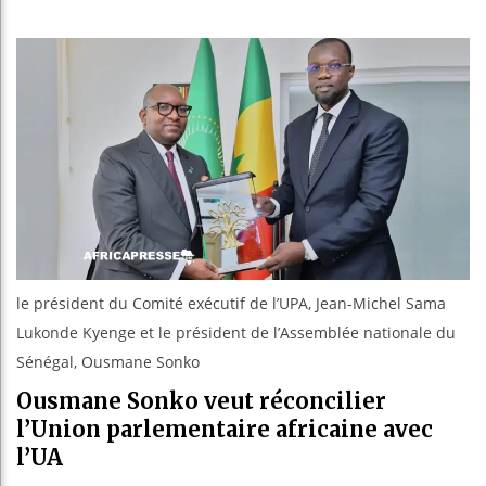
Les jeunes
Guinée : 
Réforme él
Bénin : Pa
le président du Comité exécutif de l’UPA, Jean-Michel Sama
Lukonde Kyenge et le président de l’Assemblée nationale du
Sénégal, Ousmane Sonko
Ousmane Sonko veut réconcilier
l’Union parlementaire africaine avec
l’UA