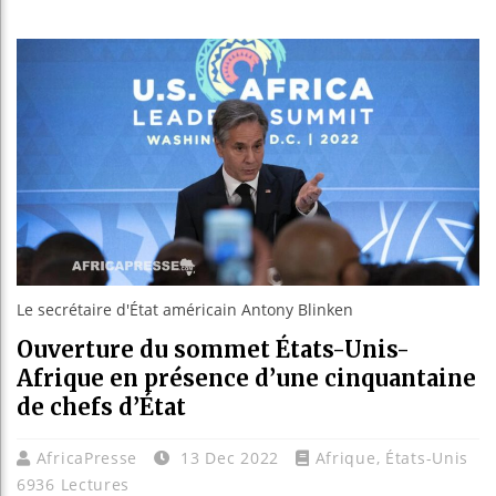
Les jeunes Afr
Guinée : Nimb
Réforme élector
Bénin : Patric
Le secrétaire d'État américain Antony Blinken
Ouverture du sommet États-Unis-
Afrique en présence d’une cinquantaine
de chefs d’État
AfricaPresse
13 Dec 2022
Afrique
,
États-Unis
6936 Lectures