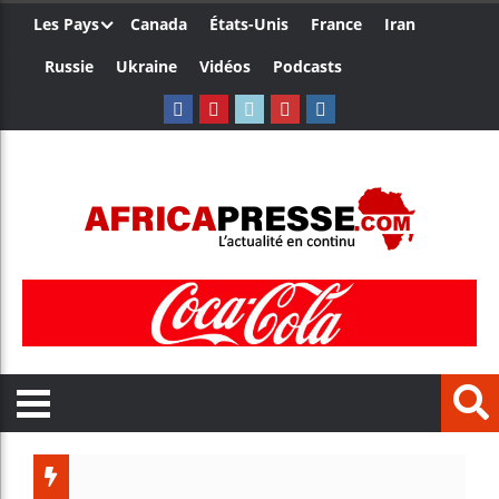
Les Pays
Canada
États-Unis
France
Iran
Russie
Ukraine
Vidéos
Podcasts
Trump nomme u