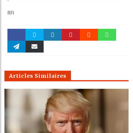
RFI
Faceboo
Twitter
linkedin
Pinteres
Reddit
WhatsAp
k
Telegra
Email
t
pt
m
Articles Similaires