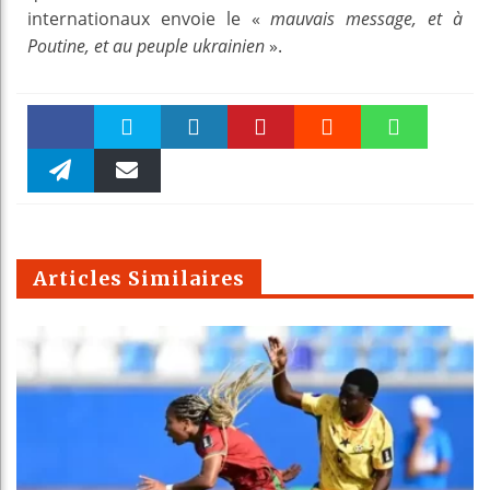
internationaux envoie le «
mauvais message, et à
Poutine, et au peuple ukrainien
».
Faceboo
Twitter
linkedin
Pinteres
Reddit
WhatsAp
k
Telegra
Email
t
pt
m
Articles Similaires