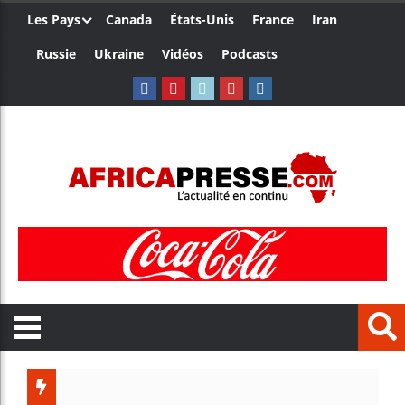
Les Pays
Canada
États-Unis
France
Iran
Russie
Ukraine
Vidéos
Podcasts
Les je