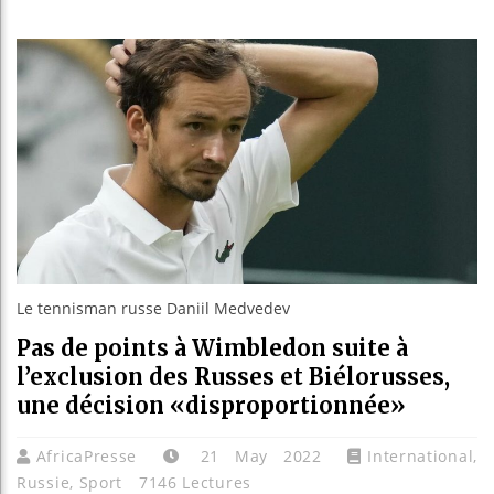
Guinée
Réforme
Bénin 
Aliko 
Le tennisman russe Daniil Medvedev
Pas de points à Wimbledon suite à
l’exclusion des Russes et Biélorusses,
une décision «disproportionnée»
AfricaPresse
21 May 2022
International
,
Russie
,
Sport
7146 Lectures