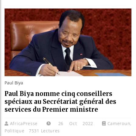
Les je
Guinée
Réforme
Bénin 
Paul Biya
Paul Biya nomme cinq conseillers
spéciaux au Secrétariat général des
services du Premier ministre
AfricaPresse
26 Oct 2022
Cameroun
,
Politique
7531 Lectures