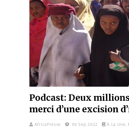
Podcast: Deux millions 
merci d’une excision d’
AfricaPresse
06 Sep 2022
À La Une
,