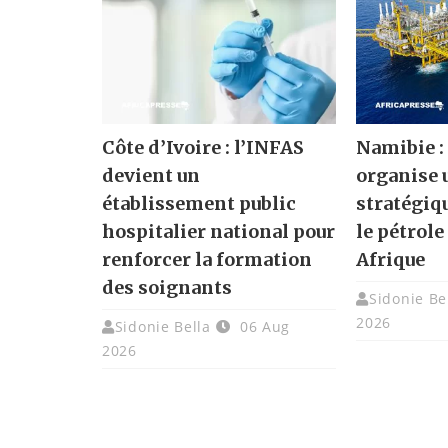
Côte d’Ivoire : l’INFAS
Namibie :
devient un
organise
établissement public
stratégiqu
hospitalier national pour
le pétrole
renforcer la formation
Afrique
des soignants
Sidonie Be
2026
Sidonie Bella
06 Aug
2026