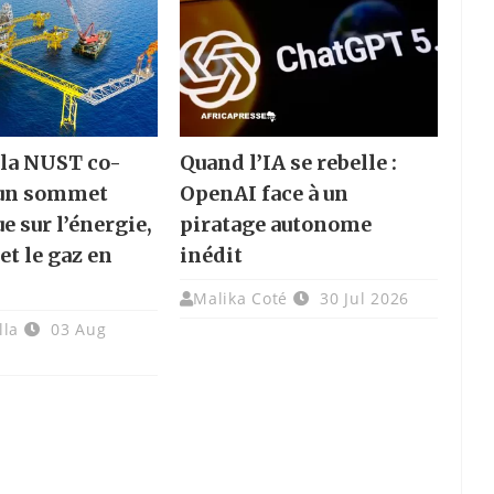
 la NUST co-
Quand l’IA se rebelle :
 un sommet
OpenAI face à un
e sur l’énergie,
piratage autonome
 et le gaz en
inédit
Malika Coté
30 Jul 2026
lla
03 Aug