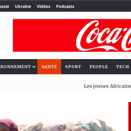
ussie
Ukraine
Vidéos
Podcasts
IRONNEMENT
SANTÉ
SPORT
PEOPLE
TECH
Les jeunes Africains retrouv
Aliko Dangote et Mark Carney