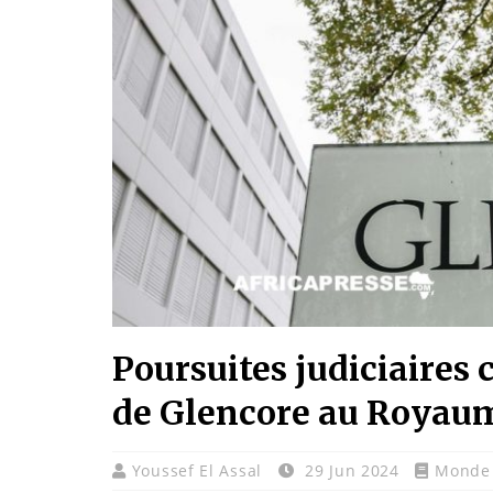
Poursuites judiciaires
de Glencore au Royau
Youssef El Assal
29 Jun 2024
Monde