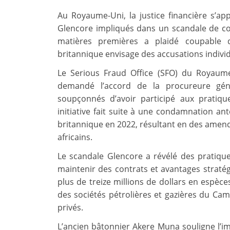
Au Royaume-Uni, la justice financière s’a
Glencore impliqués dans un scandale de co
matières premières a plaidé coupable d
britannique envisage des accusations individu
Le Serious Fraud Office (SFO) du Royaume-
demandé l’accord de la procureure géné
soupçonnés d’avoir participé aux pratiq
initiative fait suite à une condamnation ant
britannique en 2022, résultant en des amen
africains.
Le scandale Glencore a révélé des pratiqu
maintenir des contrats et avantages stratég
plus de treize millions de dollars en espèc
des sociétés pétrolières et gazières du Ca
privés.
L’ancien bâtonnier Akere Muna souligne l’i