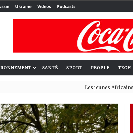
ussie
Ukraine
Vidéos
Podcasts
IRONNEMENT
SANTÉ
SPORT
PEOPLE
TECH
Les jeunes Africains retrouv
Aliko Dangote et Mark Carney