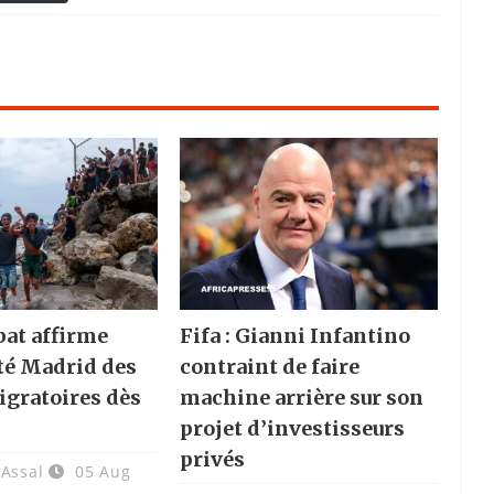
bat affirme
Fifa : Gianni Infantino
rté Madrid des
contraint de faire
igratoires dès
machine arrière sur son
projet d’investisseurs
privés
 Assal
05 Aug