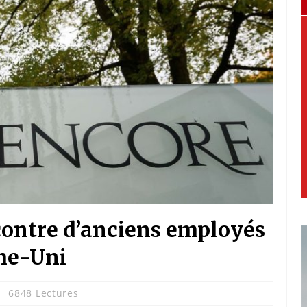
 contre d’anciens employés
me-Uni
6848 Lectures