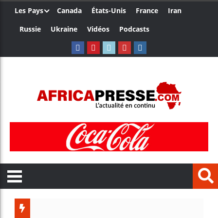
Les Pays
Canada
États-Unis
France
Iran
Russie
Ukraine
Vidéos
Podcasts
Les jeunes