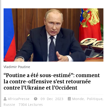
Guinée : N
Réforme éle
Bénin : Pa
Aliko Dang
Vladimir Poutine
“Poutine a été sous-estimé”: comment
la contre-offensive s’est retournée
contre l’Ukraine et l’Occident
AfricaPresse
09 Dec 2023
Monde
,
Politique
,
Russie
7304 Lectures