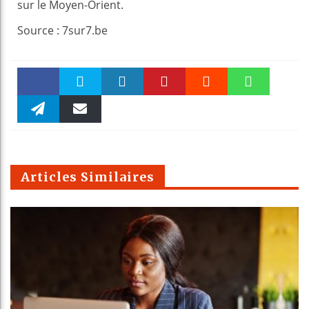
sur le Moyen-Orient.
Source : 7sur7.be
Faceboo
Twitter
linkedin
Pinteres
Reddit
WhatsAp
k
Telegra
Email
t
pt
m
Articles Similaires