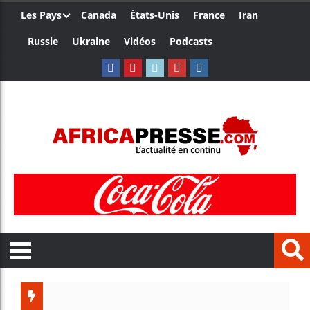
Les Pays
Canada
États-Unis
France
Iran
Russie
Ukraine
Vidéos
Podcasts
Les je