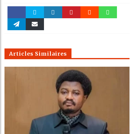
Faceboo
Twitter
linkedin
Pinteres
Reddit
WhatsAp
k
Telegra
Email
t
pt
m
Articles Similaires