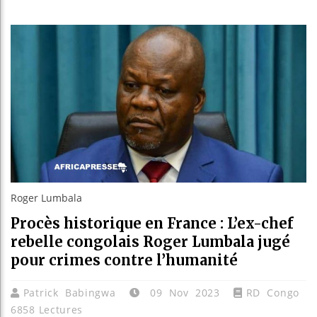
Guinée
Réform
Bénin 
Aliko 
Roger Lumbala
Procès historique en France : L’ex-chef
rebelle congolais Roger Lumbala jugé
pour crimes contre l’humanité
Patrick Babingwa
09 Nov 2023
RD Congo
6858 Lectures