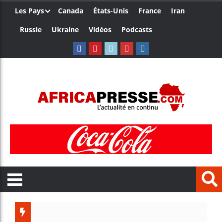
Les Pays
Canada
États-Unis
France
Iran
Russie
Ukraine
Vidéos
Podcasts
Côte d’Ivo