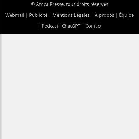
©
Africa Presse
, tous droits réservés
Webmail
|
Publicité
| Mentions Legales |
À propos
|
Équipe
|
Podcast
|
ChatGPT
|
Contact