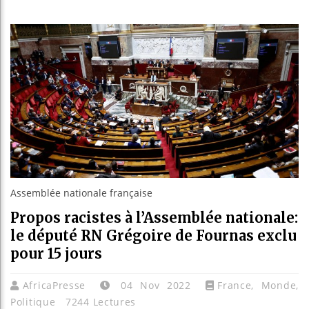
Réforme él
Bénin : Pa
Aliko Dang
Assemblée nationale française
Propos racistes à l’Assemblée nationale:
le député RN Grégoire de Fournas exclu
pour 15 jours
AfricaPresse
04 Nov 2022
France
,
Monde
,
Politique
7244 Lectures