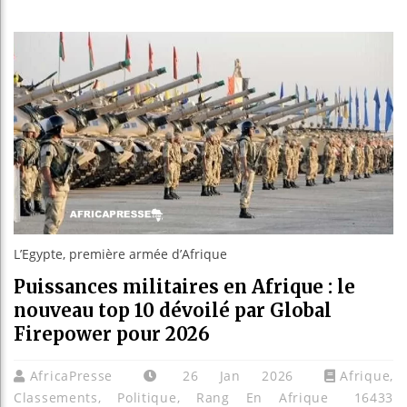
Guinée : Nimb
Réforme électo
Bénin : Patri
Aliko Dangote
L’Egypte, première armée d’Afrique
Puissances militaires en Afrique : le
nouveau top 10 dévoilé par Global
Firepower pour 2026
AfricaPresse
26 Jan 2026
Afrique
,
Classements
,
Politique
,
Rang En Afrique
16433