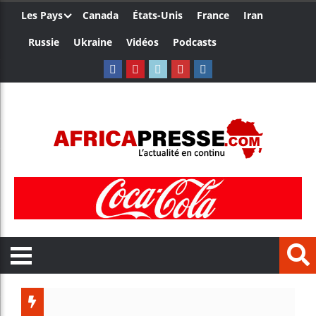
Les Pays
Canada
États-Unis
France
Iran
Russie
Ukraine
Vidéos
Podcasts
Les jeunes Af