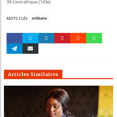
38-Centrafrique (143e)
militaire
MOTS CLÉS
Faceboo
Twitter
linkedin
Pinteres
Reddit
WhatsAp
k
Telegra
Email
t
pt
m
Articles Similaires