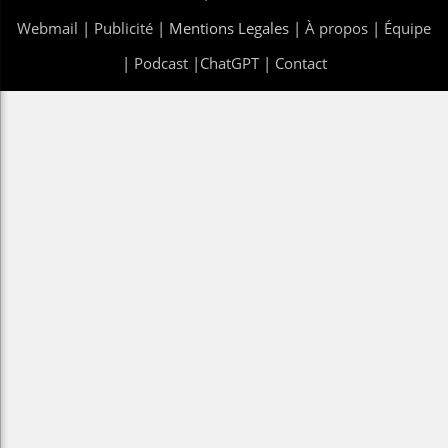
Webmail
|
Publicité
| Mentions Legales |
À propos
|
Équipe
|
Podcast
|
ChatGPT
|
Contact