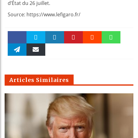
d’État du 26 juillet.
Source: https://www.lefigaro.fr/
Faceboo
Twitter
linkedin
Pinteres
Reddit
WhatsAp
k
Telegra
Email
t
pt
m
Articles Similaires