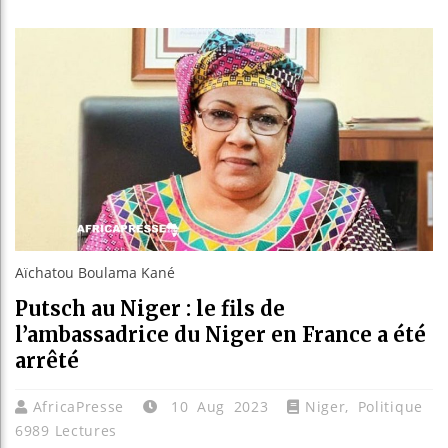
Les je
Guinée
Réforme
Bénin 
Aïchatou Boulama Kané
Putsch au Niger : le fils de
l’ambassadrice du Niger en France a été
arrêté
AfricaPresse
10 Aug 2023
Niger
,
Politique
6989 Lectures