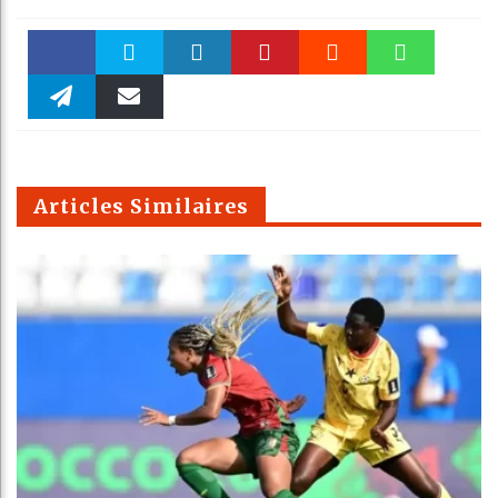
Faceboo
Twitter
linkedin
Pinteres
Reddit
WhatsAp
k
Telegra
Email
t
pt
m
Articles Similaires