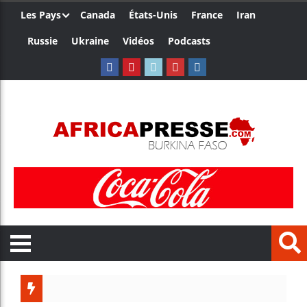
Les Pays
Canada
États-Unis
France
Iran
Russie
Ukraine
Vidéos
Podcasts
Les jeu