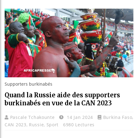
Guinée 
Réforme 
Bénin : 
Aliko D
Supporters burkinabés
Quand la Russie aide des supporters
burkinabés en vue de la CAN 2023
Pascale Tchakounte
14 Jan 2024
Burkina Faso
,
CAN 2023
,
Russie
,
Sport
6980 Lectures