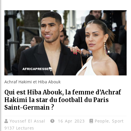
Guinée : Nim
Réforme élect
Bénin : Patri
Aliko Dangot
Achraf Hakimi et Hiba Abouk
Qui est Hiba Abouk, la femme d’Achraf
Hakimi la star du football du Paris
Saint-Germain ?
Youssef El Assal
16 Apr 2023
People
,
Sport
9137 Lectures