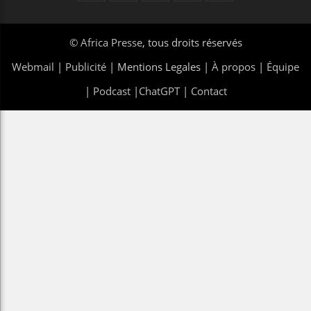
©
Africa Presse
, tous droits réservés
Webmail
|
Publicité
| Mentions Legales |
À propos
|
Équipe
|
Podcast
|
ChatGPT
|
Contact