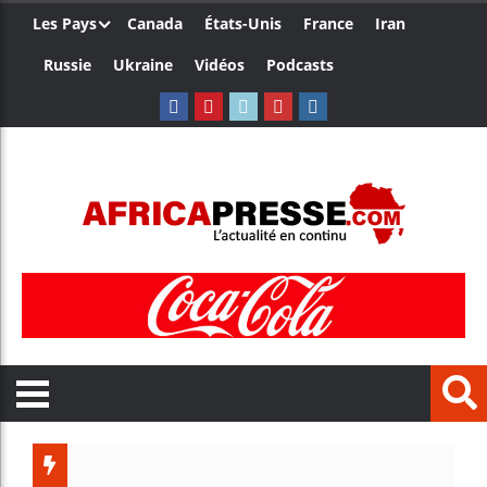
Les Pays
Canada
États-Unis
France
Iran
Russie
Ukraine
Vidéos
Podcasts
Les jeunes A