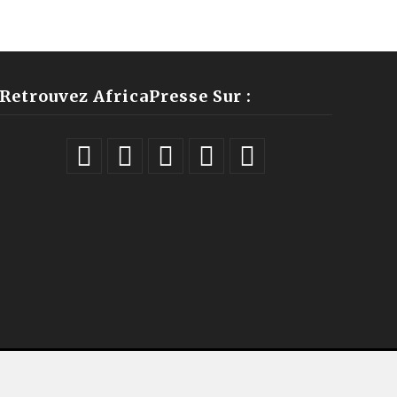
Retrouvez AfricaPresse Sur :
ales |
À propos
|
Équipe
|
Podcast
|
ChatGPT
|
Contact