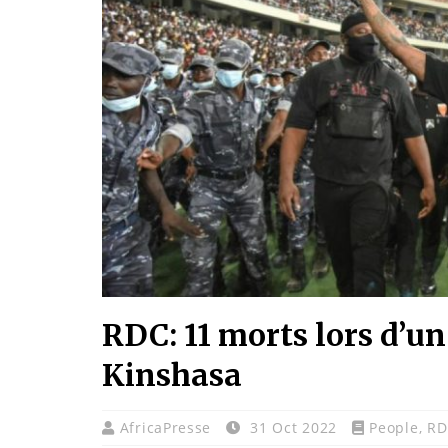
RDC: 11 morts lors d’un
Kinshasa
AfricaPresse
31 Oct 2022
People
,
RD