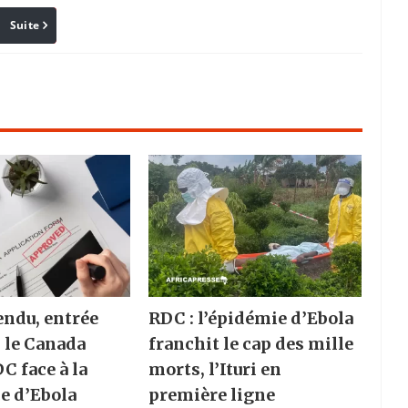
Suite
Pinterest
Reddit
Email
endu, entrée
RDC : l’épidémie d’Ebola
: le Canada
franchit le cap des mille
DC face à la
morts, l’Ituri en
e d’Ebola
première ligne