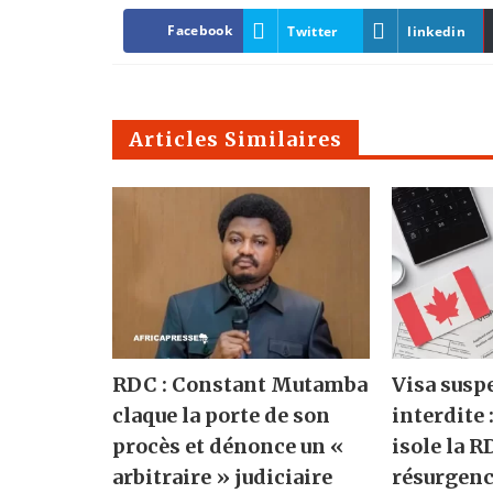
Facebook
Twitter
linkedin
Articles Similaires
RDC : Constant Mutamba
Visa susp
claque la porte de son
interdite 
procès et dénonce un «
isole la R
arbitraire » judiciaire
résurgenc