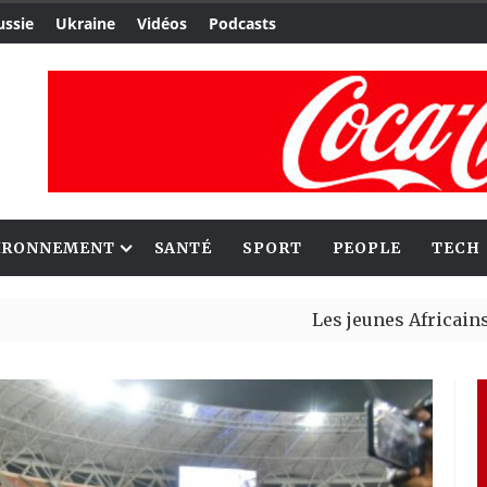
ussie
Ukraine
Vidéos
Podcasts
IRONNEMENT
SANTÉ
SPORT
PEOPLE
TECH
Les jeunes Africains retrou
Aliko Dangote et Mark Carne