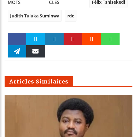
Félix Tshisekedi
MOTS CLÉS
Judith Tuluka Suminwa
rdc
Faceboo
Twitter
linkedin
Pinteres
Reddit
WhatsAp
k
Telegra
Email
t
pt
m
Articles Similaires