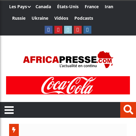
Les Pays
Canada
États-Unis
France
Iran
Russie
Ukraine
Vidéos
Podcasts
Le Camer