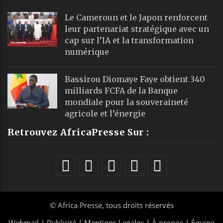
Le Cameroun et le Japon renforcent
leur partenariat stratégique avec un
cap sur l’IA et la transformation
numérique
Bassirou Diomaye Faye obtient 340
milliards FCFA de la Banque
mondiale pour la souveraineté
agricole et l’énergie
Retrouvez AfricaPresse Sur :
©
Africa Presse
, tous droits réservés
Webmail
|
Publicité
| Mentions Legales |
À propos
|
Équipe