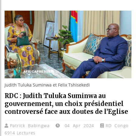
Bassirou
Côte d’I
Tunisie 
Ceuta : 
Judith Tuluka Suminwa et Felix Tshisekedi
RDC : Judith Tuluka Suminwa au
gouvernement, un choix présidentiel
controversé face aux doutes de l’Eglise
Patrick Babingwa
04 Apr 2024
RD Congo
6914 Lectures