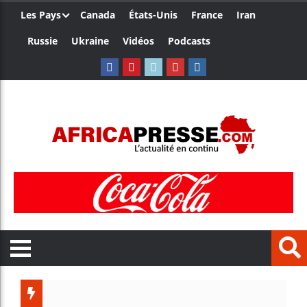
Les Pays
Canada
États-Unis
France
Iran
Russie
Ukraine
Vidéos
Podcasts
Trump nomme un