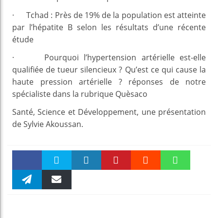
· Tchad : Près de 19% de la population est atteinte
par l’hépatite B selon les résultats d’une récente
étude
· Pourquoi l’hypertension artérielle est-elle
qualifiée de tueur silencieux ? Qu’est ce qui cause la
haute pression artérielle ? réponses de notre
spécialiste dans la rubrique Quèsaco
Santé, Science et Développement, une présentation
de Sylvie Akoussan.
Faceboo
Twitter
linkedin
Pinteres
Reddit
WhatsAp
k
Telegra
Email
t
pt