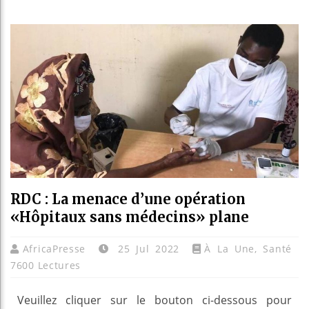
Guinée
Réforme
Bénin 
Aliko 
RDC : La menace d’une opération
«Hôpitaux sans médecins» plane
AfricaPresse
25 Jul 2022
À La Une
,
Santé
7600 Lectures
Veuillez cliquer sur le bouton ci-dessous pour