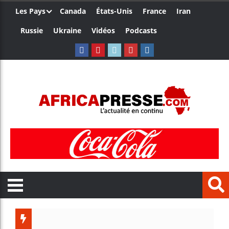
Les Pays
Canada
États-Unis
France
Iran
Russie
Ukraine
Vidéos
Podcasts
Les je