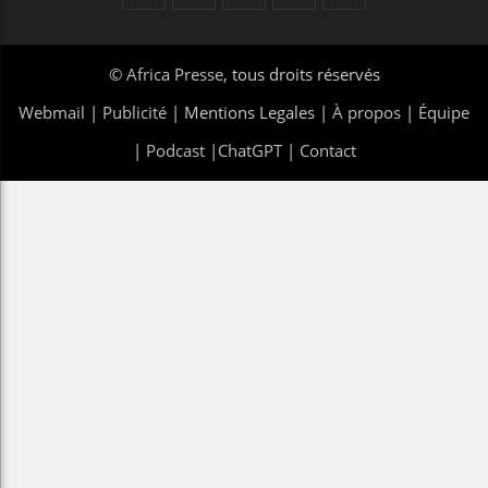
©
Africa Presse
, tous droits réservés
Webmail
|
Publicité
| Mentions Legales |
À propos
|
Équipe
|
Podcast
|
ChatGPT
|
Contact