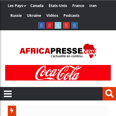
Les Pays
Canada
États-Unis
France
Iran
Russie
Ukraine
Vidéos
Podcasts
Les jeun