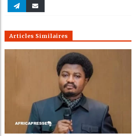
Faceboo
Twitter
linkedin
Pinteres
Reddit
WhatsAp
k
Telegra
Email
t
pt
m
Articles Similaires