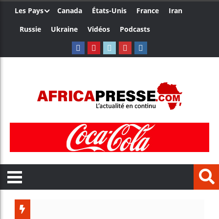
Les Pays
Canada
États-Unis
France
Iran
Russie
Ukraine
Vidéos
Podcasts
Ceuta : 