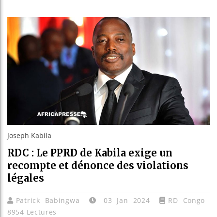
Réparati
Canada :
Reboisem
Joseph Kabila
RDC : Le PPRD de Kabila exige un
recompte et dénonce des violations
légales
Patrick Babingwa
03 Jan 2024
RD Congo
8954 Lectures