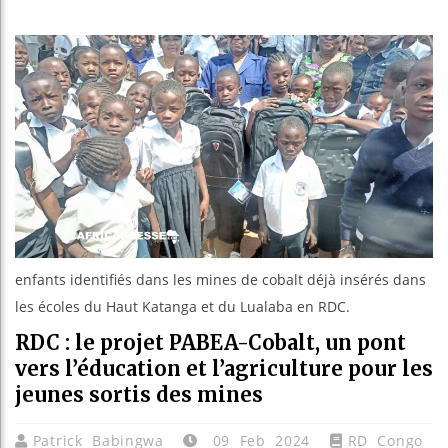
Les jeun
Guinée 
Réforme 
Bénin : 
enfants identifiés dans les mines de cobalt déjà insérés dans
les écoles du Haut Katanga et du Lualaba en RDC.
RDC : le projet PABEA-Cobalt, un pont
vers l’éducation et l’agriculture pour les
jeunes sortis des mines
Patrick Babingwa
09 Feb 2024
RD Congo