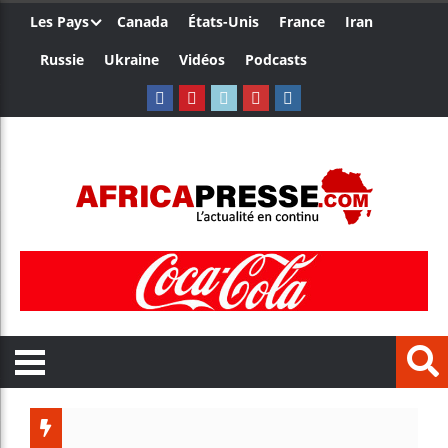
Les Pays
Canada
États-Unis
France
Iran
Russie
Ukraine
Vidéos
Podcasts
Trump n