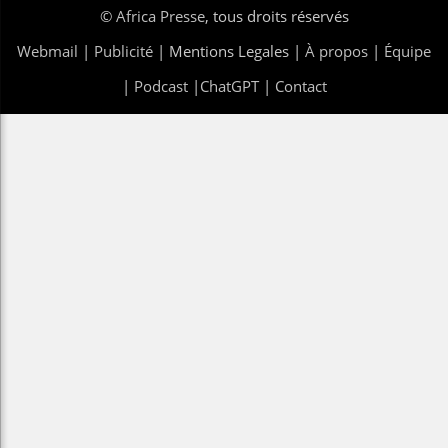
©
Africa Presse
, tous droits réservés
Webmail
|
Publicité
| Mentions Legales |
À propos
|
Équipe
|
Podcast
|
ChatGPT
|
Contact