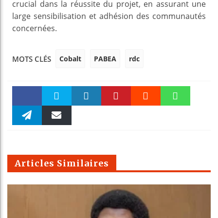
crucial dans la réussite du projet, en assurant une
large sensibilisation et adhésion des communautés
concernées.
Cobalt
PABEA
rdc
MOTS CLÉS
Faceboo
Twitter
linkedin
Pinteres
Reddit
WhatsAp
k
Telegra
Email
t
pt
m
Articles Similaires