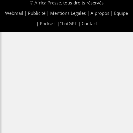
©
Africa Presse
, tous droits réservés
Webmail
|
Publicité
| Mentions Legales |
À propos
|
Équipe
|
Podcast
|
ChatGPT
|
Contact