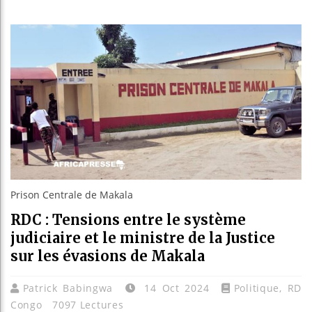
Bassirou
Côte d’I
Tunisie 
Ceuta : 
Prison Centrale de Makala
RDC : Tensions entre le système
judiciaire et le ministre de la Justice
sur les évasions de Makala
Patrick Babingwa
14 Oct 2024
Politique
,
RD
Congo
7097 Lectures