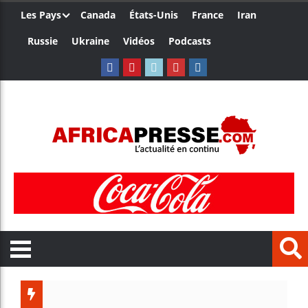
Les Pays
Canada
États-Unis
France
Iran
Russie
Ukraine
Vidéos
Podcasts
Le Camer