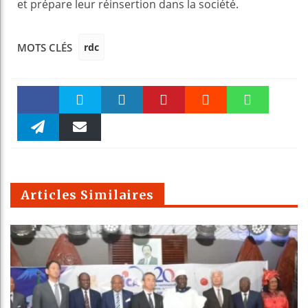
et prépare leur réinsertion dans la société.
rdc
MOTS CLÉS
Faceboo
Twitter
linkedin
Pinteres
Reddit
WhatsAp
k
Telegra
Email
t
pt
m
Articles Similaires