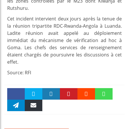
les zones contrôlées par le M23 dont Kiwanja et
Rutshuru.
Cet incident intervient deux jours après la tenue de
la réunion tripartite RDC-Rwanda-Angola à Luanda.
Ladite réunion avait appelé au déploiement
immédiat du mécanisme de vérification ad hoc à
Goma. Les chefs des services de renseignement
étaient chargés de poursuivre les discussions à cet
effet.
Source: RFI
Faceboo
Twitter
linkedin
Pinteres
Reddit
WhatsAp
k
Telegra
Email
t
pt