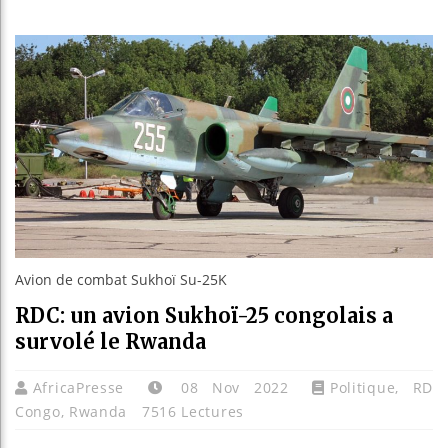
Les jeun
Guinée 
Réforme 
Bénin : 
Avion de combat Sukhoï Su-25K
RDC: un avion Sukhoï-25 congolais a
survolé le Rwanda
AfricaPresse
08 Nov 2022
Politique
,
RD
Congo
,
Rwanda
7516 Lectures