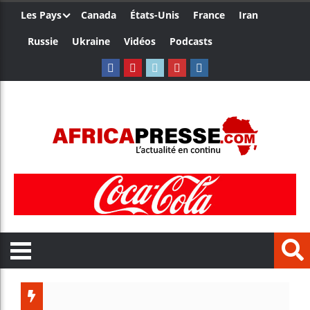
Les Pays
Canada
États-Unis
France
Iran
Russie
Ukraine
Vidéos
Podcasts
Trump n