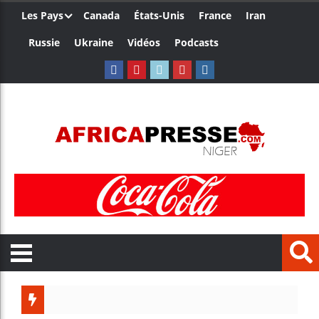
Les Pays
Canada
États-Unis
France
Iran
Russie
Ukraine
Vidéos
Podcasts
Trump n