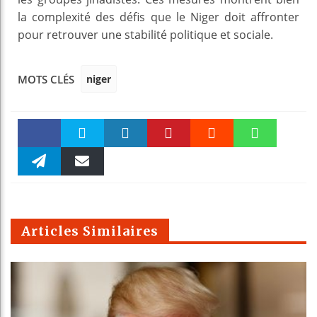
la complexité des défis que le Niger doit affronter
pour retrouver une stabilité politique et sociale.
niger
MOTS CLÉS
Faceboo
Twitter
linkedin
Pinteres
Reddit
WhatsAp
k
Telegra
Email
t
pt
m
Articles Similaires