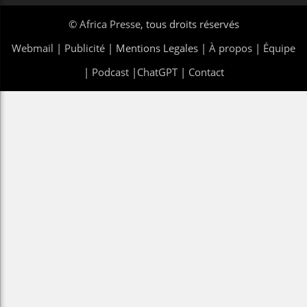
©
Africa Presse
, tous droits réservés
Webmail
|
Publicité
| Mentions Legales |
À propos
|
Équipe
|
Podcast
|
ChatGPT
|
Contact