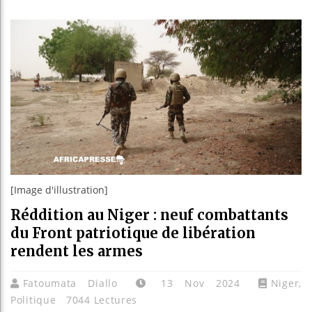
Les jeun
Guinée :
Réforme 
Bénin : 
[Image d'illustration]
Réddition au Niger : neuf combattants
du Front patriotique de libération
rendent les armes
Fatoumata Diallo
13 Nov 2024
Niger
,
Politique
7044 Lectures