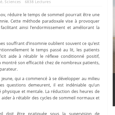
té
,
Sciences
6838 Lectures
v, réduire le temps de sommeil pourrait être une
omnie. Cette méthode paradoxale vise à provoquer
acilitant ainsi l’endormissement et améliorant la
s souffrant d’insomnie oublient souvent ce qu’est
ntionnellement le temps passé au lit, les patients
it aide à rétablir le réflexe conditionné positif,
a montré son efficacité chez de nombreux patients,
parateur.
t jeune, qui a commencé à se développer au milieu
s questions demeurent, il est indéniable qu’un
té physique et mentale. La réduction des heures de
t aider à rétablir des cycles de sommeil normaux et
 doit être pratiquée sous la supervision de