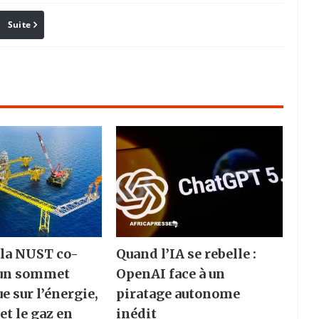
Suite
Pinterest
Reddit
Email
 la NUST co-
Quand l’IA se rebelle :
 un sommet
OpenAI face à un
e sur l’énergie,
piratage autonome
 et le gaz en
inédit