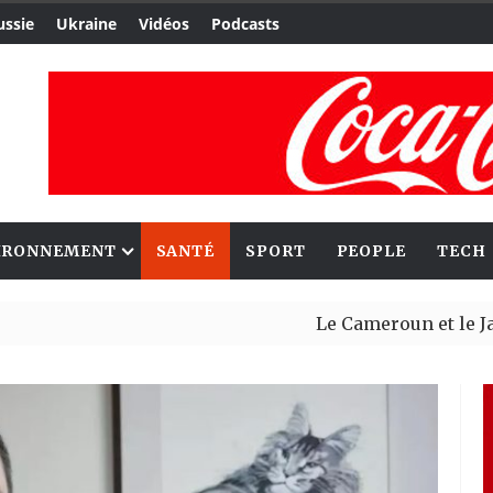
ussie
Ukraine
Vidéos
Podcasts
IRONNEMENT
SANTÉ
SPORT
PEOPLE
TECH
Le Cameroun et le Japon renf
Ceuta : Rabat affirme avoir a