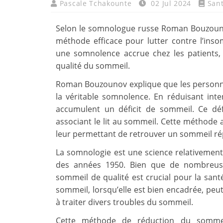
Pascale Tchakounte
02 Jul 2024
San
Selon le somnologue russe Roman Bouzouno
méthode efficace pour lutter contre l’ins
une somnolence accrue chez les patients, f
qualité du sommeil.
Roman Bouzounov explique que les personne
la véritable somnolence. En réduisant inte
accumulent un déficit de sommeil. Ce défic
associant le lit au sommeil. Cette méthode 
leur permettant de retrouver un sommeil ré
La somnologie est une science relativemen
des années 1950. Bien que de nombreuse
sommeil de qualité est crucial pour la san
sommeil, lorsqu’elle est bien encadrée, peu
à traiter divers troubles du sommeil.
Cette méthode de réduction du sommeil