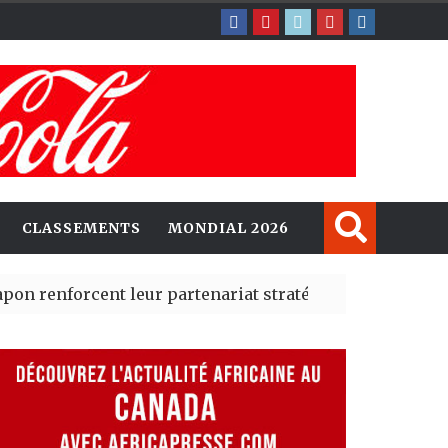
CLASSEMENTS
MONDIAL 2026
orcent leur partenariat stratégique avec un cap sur l’I
lerté Madrid des risques migratoires dès juillet
| 05 Aug 