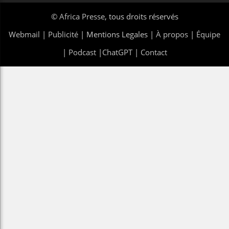
©
Africa Presse
, tous droits réservés
Webmail
|
Publicité
| Mentions Legales |
À propos
|
Équipe
|
Podcast
|
ChatGPT
|
Contact