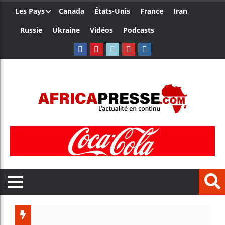
Les Pays
Canada
États-Unis
France
Iran
Russie
Ukraine
Vidéos
Podcasts
Le Camer