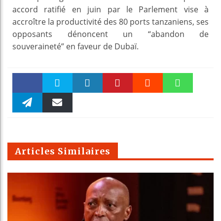
accord ratifié en juin par le Parlement vise à
accroître la productivité des 80 ports tanzaniens, ses
opposants dénoncent un “abandon de
souveraineté” en faveur de Dubaï.
Faceboo
Twitter
linkedin
Pinteres
Reddit
WhatsAp
k
Telegra
Email
t
pt
m
Articles Similaires