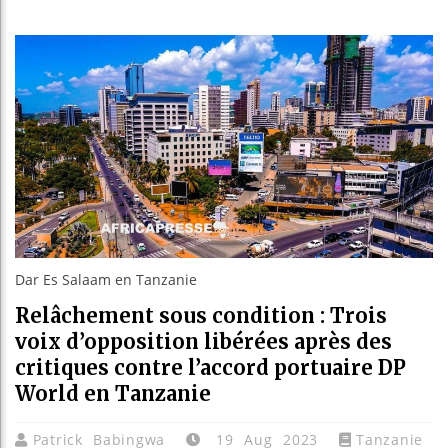
Bassirou
Côte d’I
Tunisie 
Ceuta : 
Dar Es Salaam en Tanzanie
Relâchement sous condition : Trois
voix d’opposition libérées après des
critiques contre l’accord portuaire DP
World en Tanzanie
Patrick Babingwa
19 Aug 2023
Tanzanie