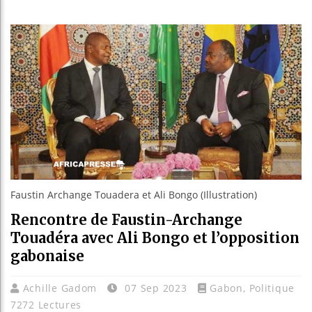
Guinée :
Réforme é
Bénin : 
Aliko Da
Faustin Archange Touadera et Ali Bongo (Illustration)
Rencontre de Faustin-Archange
Touadéra avec Ali Bongo et l’opposition
gabonaise
Achille Gadom
07 Sep 2023
Gabon
,
Politique
7272 Lectures