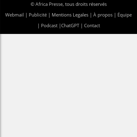
©
Africa Presse
, tous droits réservés
Webmail
|
Publicité
| Mentions Legales |
À propos
|
Équipe
|
Podcast
|
ChatGPT
|
Contact