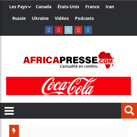
Les Pays
Canada
États-Unis
France
Iran
Russie
Ukraine
Vidéos
Podcasts
Les jeun