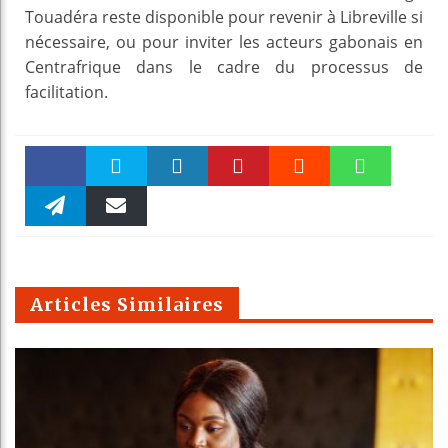
Touadéra reste disponible pour revenir à Libreville si
nécessaire, ou pour inviter les acteurs gabonais en
Centrafrique dans le cadre du processus de
facilitation.
Faceboo
Twitter
linkedin
Pinteres
Reddit
WhatsAp
k
Telegra
Email
t
pt
m
Articles Similaires