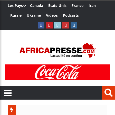
Les Pays
Canada
États-Unis
France
Iran
Russie
Ukraine
Vidéos
Podcasts
Le Camer