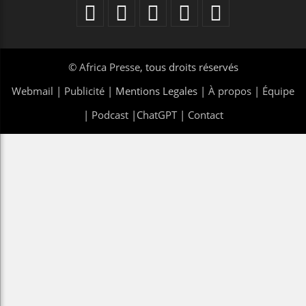
©
Africa Presse
, tous droits réservés
Webmail
|
Publicité
| Mentions Legales |
À propos
|
Équipe
|
Podcast
|
ChatGPT
|
Contact