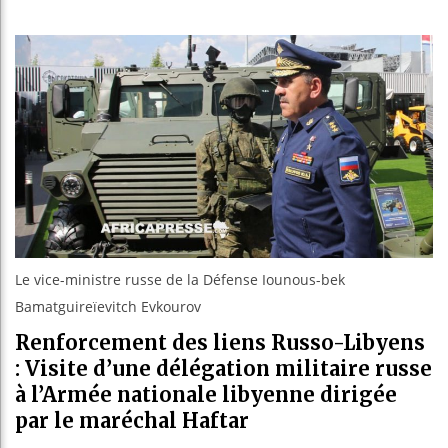
Bassirou
Côte d’I
Tunisie 
Ceuta : R
Le vice-ministre russe de la Défense Iounous-bek
Bamatguireïevitch Evkourov
Renforcement des liens Russo-Libyens
: Visite d’une délégation militaire russe
à l’Armée nationale libyenne dirigée
par le maréchal Haftar