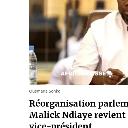
Ousmane Sonko
Réorganisation parlem
Malick Ndiaye revien
vice-président