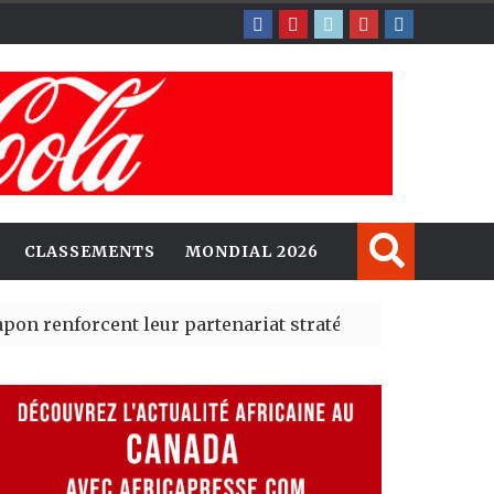
CLASSEMENTS
MONDIAL 2026
rcent leur partenariat stratégique avec un cap sur l’IA
erté Madrid des risques migratoires dès juillet
| 05 Aug 2