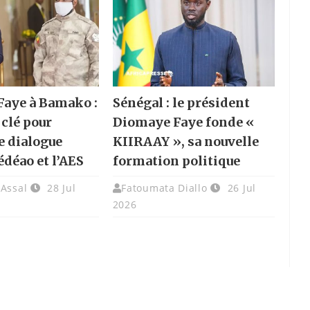
aye à Bamako :
Sénégal : le président
 clé pour
Diomaye Faye fonde «
e dialogue
KIIRAAY », sa nouvelle
édéao et l’AES
formation politique
 Assal
28 Jul
Fatoumata Diallo
26 Jul
2026