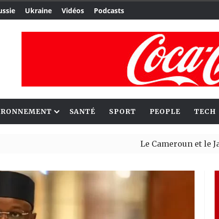
ussie
Ukraine
Vidéos
Podcasts
IRONNEMENT
SANTÉ
SPORT
PEOPLE
TECH
Le Cameroun et le Japon renfo
Ceuta : Rabat affirme avoir al