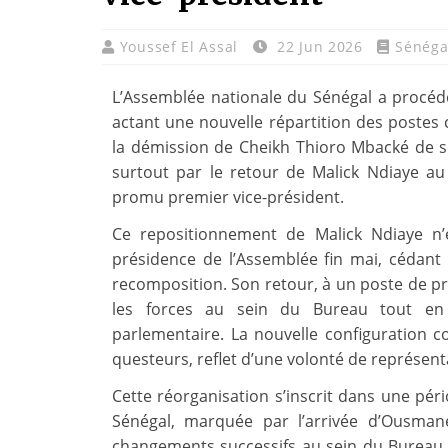
Youssef El Assal
22 Jun 2026
Sénéga
L’Assemblée nationale du Sénégal a procéd
actant une nouvelle répartition des poste
la démission de Cheikh Thioro Mbacké de so
surtout par le retour de Malick Ndiaye au
promu premier vice-président.
Ce repositionnement de Malick Ndiaye n’e
présidence de l’Assemblée fin mai, cédan
recomposition. Son retour, à un poste de pr
les forces au sein du Bureau tout en c
parlementaire. La nouvelle configuration co
questeurs, reflet d’une volonté de représenta
Cette réorganisation s’inscrit dans une pér
Sénégal, marquée par l’arrivée d’Ousman
changements successifs au sein du Bureau t