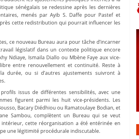
itique sénégalais se redessine après les dernières
mentaires, menés par Ayib S. Daffe pour Pastef et
rès cette redistribution qui pourrait influencer les
tes, ce nouveau Bureau aura pour tâche d’incarner
le travail législatif dans un contexte politique encore
hy Ndiaye, Ismaila Diallo ou Mbène Faye aux vice-
ibre entre renouvellement et continuité. Reste à
 la durée, ou si d’autres ajustements suivront à
es.
rofils issus de différentes sensibilités, avec une
emmes figurent parmi les huit vice-présidents. Les
Bousso, Bacary Diédhiou ou Ramatoulaye Bodian, et
Mane Sambou, complètent un Bureau qui se veut
ntérieur, cette réorganisation a été entérinée en
ipe une légitimité procédurale indiscutable.