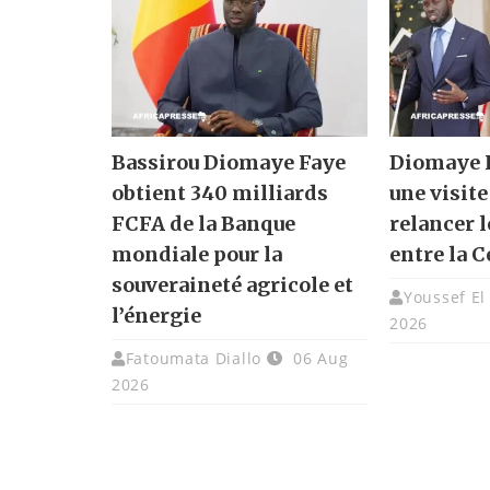
Bassirou Diomaye Faye
Diomaye F
obtient 340 milliards
une visite
FCFA de la Banque
relancer l
mondiale pour la
entre la C
souveraineté agricole et
Youssef El
l’énergie
2026
Fatoumata Diallo
06 Aug
2026