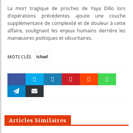
La mort tragique de proches de Yaya Dillo lors
d’opérations précédentes ajoute une couche
supplémentaire de complexité et de douleur à cette
affaire, soulignant les enjeux humains derrière les
manœuvres politiques et sécuritaires.
tchad
MOTS CLÉS
Faceboo
Twitter
linkedin
Pinteres
Reddit
WhatsAp
k
Telegra
Email
t
pt
m
Articles Similaires