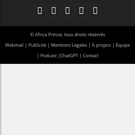
©
Africa Presse
, tous droits réservés
Webmail
|
Publicité
| Mentions Legales |
À propos
|
Équipe
|
Podcast
|
ChatGPT
|
Contact