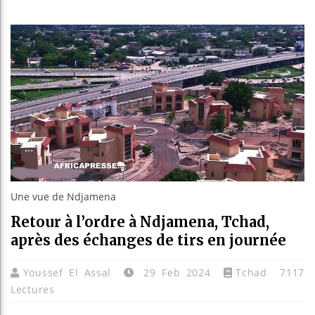
Les jeun
Guinée :
Réforme 
Bénin : 
Une vue de Ndjamena
Retour à l’ordre à Ndjamena, Tchad,
après des échanges de tirs en journée
Youssef El Assal
29 Feb 2024
Tchad
7117
Lectures