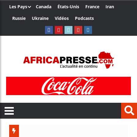
Les Pays
Canada
États-Unis
France
Iran
Russie
Ukraine
Vidéos
Podcasts
Trump n